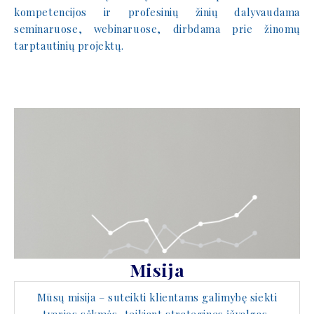
kompetencijos ir profesinių žinių dalyvaudama
seminaruose, webinaruose, dirbdama prie žinomų
tarptautinių projektų.
Misija
Mūsų misija – suteikti klientams galimybę siekti
tvarios sėkmės, teikiant strategines įžvalgas,