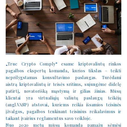
„True Crypto Comply“ esame kriptovaliutų rinkos
pagalbos ekspertų komanda, kurios tikslas – teikti
neprilygstamas konsultavimo paslaugas. Turėdami
aistrą kriptovaliutų ir teisės sritims, sujungėme didelę
patirtį, novatorišką mąstymą ir gilias žinias. Mūsų
klientai yra virtualiųjų valiutų paslaugų teikėjų
(angl.VASP) atstovai, kuriems reikia išsamios teisinės
įžvalgos, pagalbos tenkinant teisinius reikalavimus ir
taikant įvairius reglamentus savo veikloje.
Nuo 2020 metų mūsų komanda pamažu sėmėsi