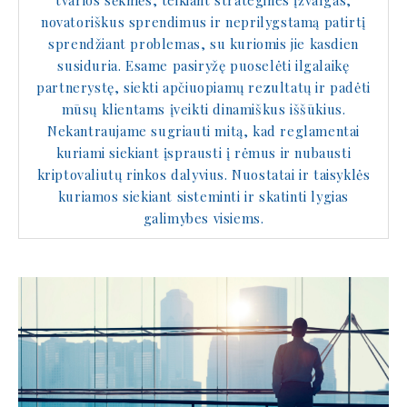
novatoriškus sprendimus ir neprilygstamą patirtį
sprendžiant problemas, su kuriomis jie kasdien
susiduria. Esame pasiryžę puoselėti ilgalaikę
partnerystę, siekti apčiuopiamų rezultatų ir padėti
mūsų klientams įveikti dinamiškus iššūkius.
Nekantraujame sugriauti mitą, kad reglamentai
kuriami siekiant įsprausti į rėmus ir nubausti
kriptovaliutų rinkos dalyvius. Nuostatai ir taisyklės
kuriamos siekiant sisteminti ir skatinti lygias
galimybes visiems.